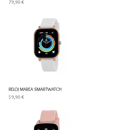
Precio
79,90 €
RELOJ MAREA SMARTWATCH
Precio
59,90 €