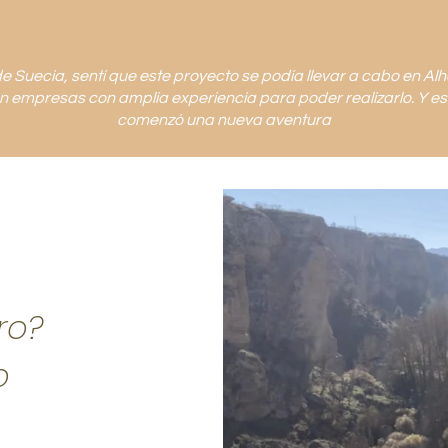
de Suecia, sentí que este proyecto se podía llevar a cabo en A
 empresas con amplia experiencia para poder realizarlo. Y e
comenzó una nueva aventura
ro?
o