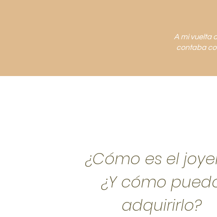
A mi vuelta 
contaba con
¿Cómo es el joye
¿Y cómo pued
adquirirlo?