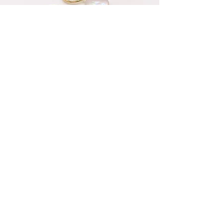
Pendientes largos de plata
y Nácar
GRACIAS
por confiar en nosotros, ya
que sin ti nada de esto
sería posible.
info@pablojoyeriarelojeria.com
Carretera de Loja 1
ALHAMA DE GRANADA
Telf.
636 137 920
Telf.
958 360 356
Sigue a Pablo Joyeria
Relojeria