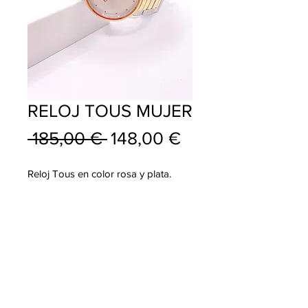
RELOJ TOUS MUJER
Precio
Precio
 185,00 € 
148,00 €
de
Reloj Tous en color rosa y plata.
oferta
info@pablojoyeriarelojeria.com
Carretera de Loja 1
ALHAMA DE GRANADA
Telf.
636 137 920
Telf.
958 360 356