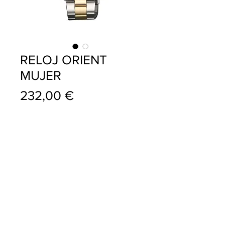
RELOJ ORIENT
MUJER
Precio
232,00 €
info@pablojoyeriarelojeria.com
Carretera de Loja 1
ALHAMA DE GRANADA
Telf.
636 137 920
Telf.
958 360 356
Sigue a Pablo Joyeria
Relojeria