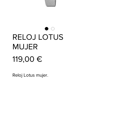
RELOJ LOTUS
MUJER
Precio
119,00 €
Reloj Lotus mujer.
info@pablojoyeriarelojeria.com
Carretera de Loja 1
ALHAMA DE GRANADA
Telf.
636 137 920
Telf.
958 360 356