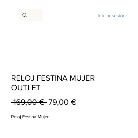
Iniciar sesión
RELOJ FESTINA MUJER
OUTLET
Precio
Precio
 169,00 € 
79,00 €
de
Reloj Festina Mujer.
oferta