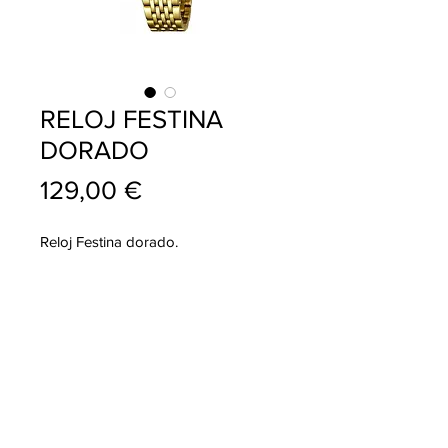
RELOJ FESTINA
DORADO
Precio
129,00 €
Reloj Festina dorado.
info@pablojoyeriarelojeria.com
Carretera de Loja 1
ALHAMA DE GRANADA
Telf.
636 137 920
Telf.
958 360 356