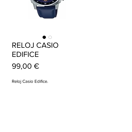
RELOJ CASIO
EDIFICE
Precio
99,00 €
Reloj Casio Edifice.
info@pablojoyeriarelojeria.com
Carretera de Loja 1
ALHAMA DE GRANADA
Telf.
636 137 920