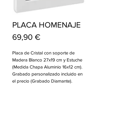
PLACA HOMENAJE
Precio
69,90 €
Placa de Cristal con soporte de
Madera Blanco 27x19 cm y Estuche
(Medida Chapa Aluminio 16x12 cm).
Grabado personalizado incluido en
el precio (Grabado Diamante).
info@pablojoyeriarelojeria.com
Carretera de Loja 1
ALHAMA DE GRANADA
Telf.
636 137 920
Telf.
958 360 356