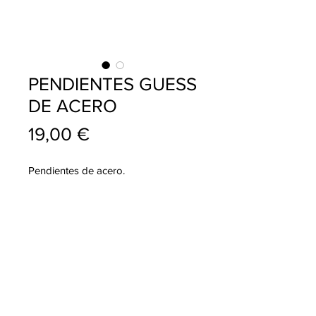
PENDIENTES GUESS
DE ACERO
Precio
19,00 €
Pendientes de acero.
info@pablojoyeriarelojeria.com
Carretera de Loja 1
ALHAMA DE GRANADA
Telf.
636 137 920
Telf.
958 360 356