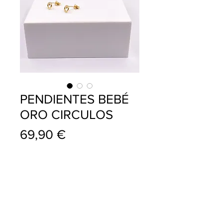
PENDIENTES BEBÉ
ORO CIRCULOS
Precio
69,90 €
info@pablojoyeriarelojeria.com
Carretera de Loja 1
ALHAMA DE GRANADA
Telf.
636 137 920