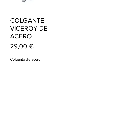
COLGANTE
VICEROY DE
ACERO
Precio
29,00 €
Colgante de acero.
info@pablojoyeriarelojeria.com
Carretera de Loja 1
ALHAMA DE GRANADA
Telf.
636 137 920
Telf.
958 360 356