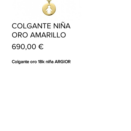
COLGANTE NIÑA
ORO AMARILLO
Precio
690,00 €
Colgante oro 18k niña ARGIOR
info@pablojoyeriarelojeria.com
Carretera de Loja 1
ALHAMA DE GRANADA
Telf.
636 137 920
Telf.
958 360 356
Sigue a Pablo Joyeria
Relojeria